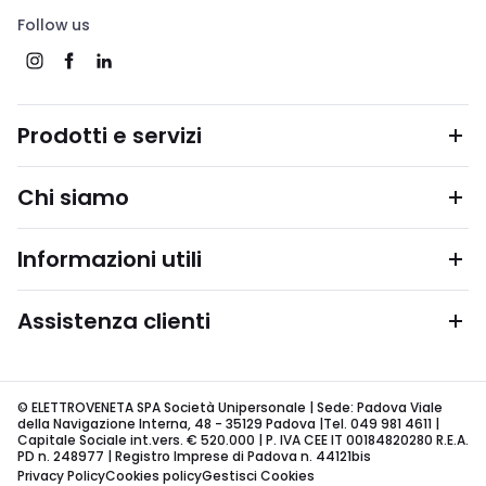
Follow us
Prodotti e servizi
Chi siamo
Informazioni utili
Assistenza clienti
© ELETTROVENETA SPA Società Unipersonale | Sede: Padova Viale
della Navigazione Interna, 48 - 35129 Padova |Tel. 049 981 4611 |
Capitale Sociale int.vers. € 520.000 | P. IVA CEE IT 00184820280 R.E.A.
PD n. 248977 | Registro Imprese di Padova n. 44121bis
Privacy Policy
Cookies policy
Gestisci Cookies