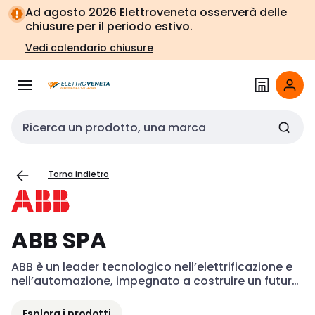
Vai alla
Vai
Ad agosto 2026 Elettroveneta osserverà delle
navigazione
alla
chiusure per il periodo estivo.
pagina
Vedi calendario chiusure
Cerca input
Torna indietro
ABB SPA
ABB è un leader tecnologico nell’elettrificazione e 
nell’automazione, impegnato a costruire un futuro 
più sostenibile ed efficiente nella gestione delle 
risorse. Le sue soluzioni combinano il know-how 
Esplora i prodotti