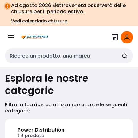
Vai alla
Vai
Ad agosto 2026 Elettroveneta osserverà delle
navigazione
alla
chiusure per il periodo estivo.
pagina
Vedi calendario chiusure
Cerca input
Esplora le nostre
categorie
Filtra la tua ricerca utilizzando una delle seguenti
categorie
Power Distribution
114 prodotti