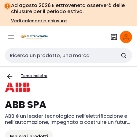
Vai alla
Vai
Ad agosto 2026 Elettroveneta osserverà delle
navigazione
alla
chiusure per il periodo estivo.
pagina
Vedi calendario chiusure
Cerca input
Torna indietro
ABB SPA
ABB è un leader tecnologico nell’elettrificazione e 
nell’automazione, impegnato a costruire un futuro 
più sostenibile ed efficiente nella gestione delle 
risorse. Le sue soluzioni combinano il know-how 
Esplora i prodotti