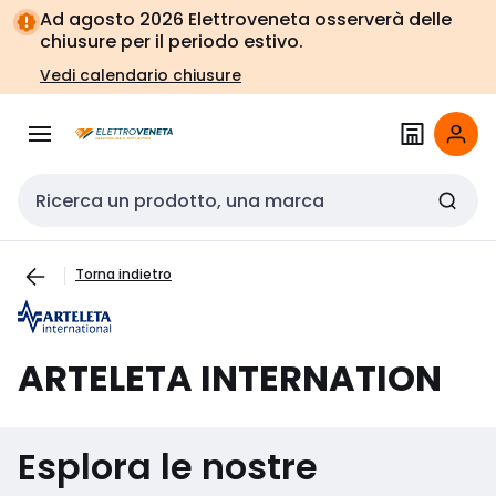
Vai alla
Vai
Ad agosto 2026 Elettroveneta osserverà delle
navigazione
alla
chiusure per il periodo estivo.
pagina
Vedi calendario chiusure
Cerca input
Torna indietro
ARTELETA INTERNATION
Esplora le nostre