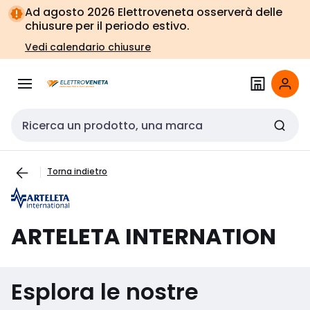
Vai alla
Vai
Ad agosto 2026 Elettroveneta osserverà delle
navigazione
alla
chiusure per il periodo estivo.
pagina
Vedi calendario chiusure
Cerca input
Torna indietro
ARTELETA INTERNATION
Esplora le nostre