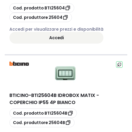
copia
Cod. prodotto
BTI25604
copia
Cod. produttore
25604
Accedi per visualizzare prezzi e disponibilità
Accedi
BTICINO
-
BTI25604B IDROBOX MATIX -
COPERCHIO IP55 4P BIANCO
copia
Cod. prodotto
BTI25604B
copia
Cod. produttore
25604B