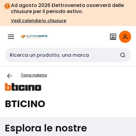
Vai alla
Vai
Ad agosto 2026 Elettroveneta osserverà delle
navigazione
alla
chiusure per il periodo estivo.
pagina
Vedi calendario chiusure
Cerca input
Torna indietro
BTICINO
Esplora le nostre