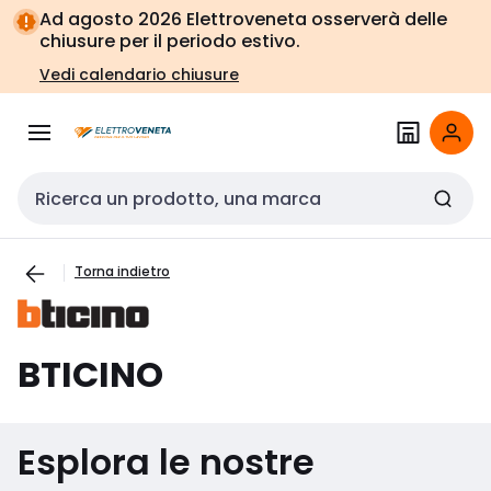
Vai alla
Vai
Ad agosto 2026 Elettroveneta osserverà delle
navigazione
alla
chiusure per il periodo estivo.
pagina
Vedi calendario chiusure
Cerca input
Torna indietro
BTICINO
Esplora le nostre