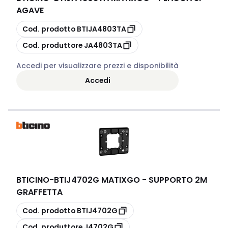
AGAVE
copia
Cod. prodotto
BTIJA4803TA
copia
Cod. produttore
JA4803TA
Accedi per visualizzare prezzi e disponibilità
Accedi
BTICINO
-
BTIJ4702G MATIXGO - SUPPORTO 2M
GRAFFETTA
copia
Cod. prodotto
BTIJ4702G
copia
Cod. produttore
J4702G