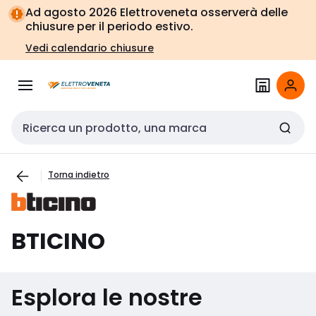
Vai alla
Vai
Ad agosto 2026 Elettroveneta osserverà delle
navigazione
alla
chiusure per il periodo estivo.
pagina
Vedi calendario chiusure
Cerca input
Torna indietro
BTICINO
Esplora le nostre