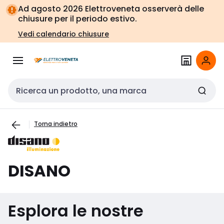
Vai alla
Vai
Ad agosto 2026 Elettroveneta osserverà delle
navigazione
alla
chiusure per il periodo estivo.
pagina
Vedi calendario chiusure
Cerca input
Torna indietro
DISANO
Esplora le nostre