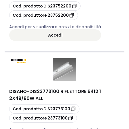
copia
Cod. prodotto
DIS23752200
copia
Cod. produttore
23752200
Accedi per visualizzare prezzi e disponibilità
Accedi
DISANO
-
DIS23773100 RIFLETTORE 6412 1
2X49/80W ALL
copia
Cod. prodotto
DIS23773100
copia
Cod. produttore
23773100