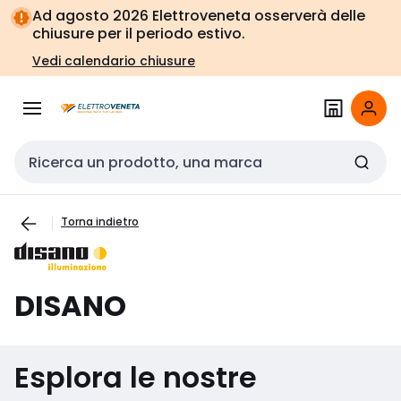
Vai alla
Vai
Ad agosto 2026 Elettroveneta osserverà delle
navigazione
alla
chiusure per il periodo estivo.
pagina
Vedi calendario chiusure
Cerca input
Torna indietro
DISANO
Esplora le nostre