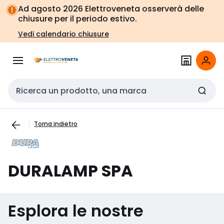
Vai alla
Vai
Ad agosto 2026 Elettroveneta osserverà delle
navigazione
alla
chiusure per il periodo estivo.
pagina
Vedi calendario chiusure
Cerca input
Torna indietro
DURALAMP SPA
Esplora le nostre