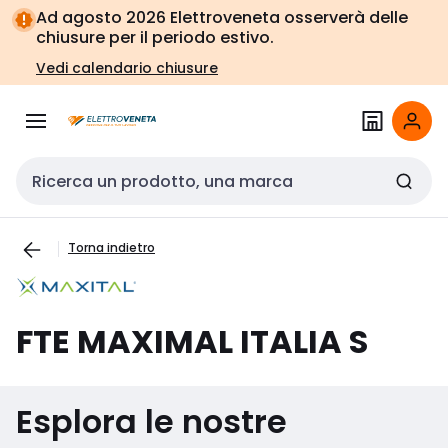
Vai alla
Vai
Ad agosto 2026 Elettroveneta osserverà delle
navigazione
alla
chiusure per il periodo estivo.
pagina
Vedi calendario chiusure
Cerca input
Torna indietro
FTE MAXIMAL ITALIA S
Esplora le nostre