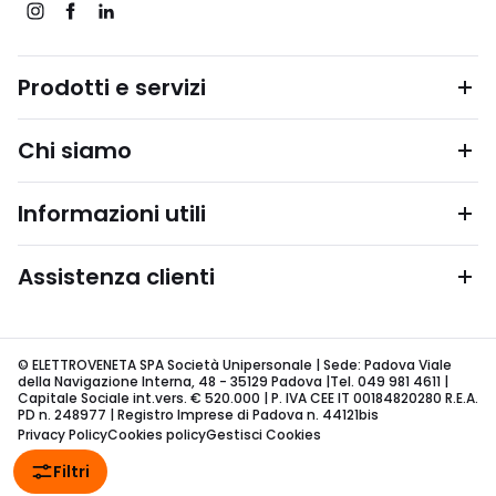
Prodotti e servizi
Chi siamo
Informazioni utili
Assistenza clienti
© ELETTROVENETA SPA Società Unipersonale | Sede: Padova Viale
della Navigazione Interna, 48 - 35129 Padova |Tel. 049 981 4611 |
Capitale Sociale int.vers. € 520.000 | P. IVA CEE IT 00184820280 R.E.A.
PD n. 248977 | Registro Imprese di Padova n. 44121bis
Privacy Policy
Cookies policy
Gestisci Cookies
Filtri