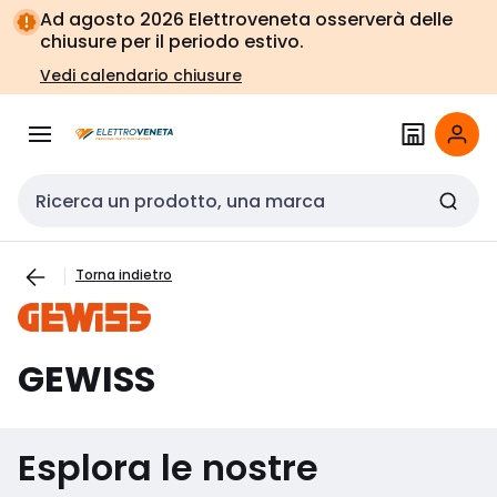
Vai alla
Vai
Ad agosto 2026 Elettroveneta osserverà delle
navigazione
alla
chiusure per il periodo estivo.
pagina
Vedi calendario chiusure
Cerca input
Torna indietro
GEWISS
Esplora le nostre