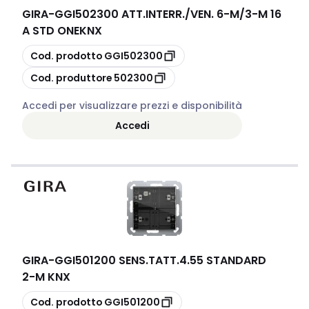
GIRA
-
GGI502300 ATT.INTERR./VEN. 6-M/3-M 16
A STD ONEKNX
copia
Cod. prodotto
GGI502300
copia
Cod. produttore
502300
Accedi per visualizzare prezzi e disponibilità
Accedi
GIRA
-
GGI501200 SENS.TATT.4.55 STANDARD
2-M KNX
copia
Cod. prodotto
GGI501200