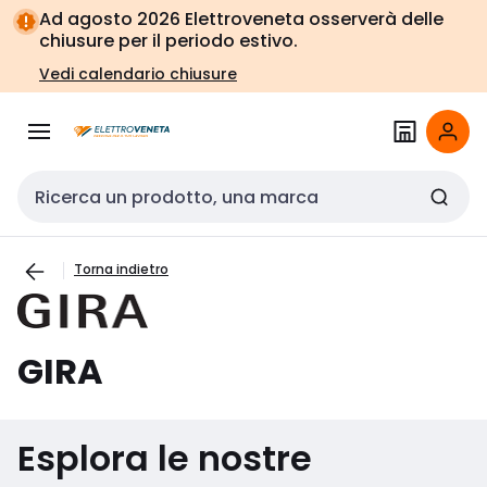
Vai alla
Vai
Ad agosto 2026 Elettroveneta osserverà delle
navigazione
alla
chiusure per il periodo estivo.
pagina
Vedi calendario chiusure
Cerca input
Torna indietro
GIRA
Esplora le nostre