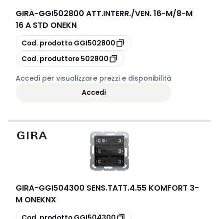
GIRA
-
GGI502800 ATT.INTERR./VEN. 16-M/8-M
16 A STD ONEKN
copia
Cod. prodotto
GGI502800
copia
Cod. produttore
502800
Accedi per visualizzare prezzi e disponibilità
Accedi
GIRA
-
GGI504300 SENS.TATT.4.55 KOMFORT 3-
M ONEKNX
copia
Cod. prodotto
GGI504300