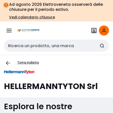
Vai alla
Vai
Ad agosto 2026 Elettroveneta osserverà delle
navigazione
alla
chiusure per il periodo estivo.
pagina
Vedi calendario chiusure
Cerca input
Torna indietro
HELLERMANNTYTON Srl
Esplora le nostre