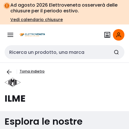
Vai alla
Vai
Ad agosto 2026 Elettroveneta osserverà delle
navigazione
alla
chiusure per il periodo estivo.
pagina
Vedi calendario chiusure
Cerca input
Torna indietro
ILME
Esplora le nostre