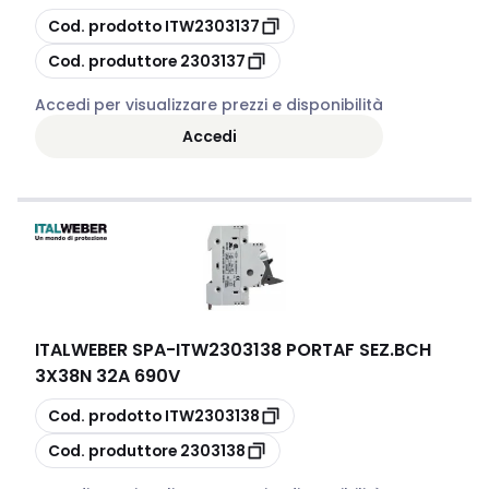
copia
Cod. prodotto
ITW2303137
copia
Cod. produttore
2303137
Accedi per visualizzare prezzi e disponibilità
Accedi
ITALWEBER SPA
-
ITW2303138 PORTAF SEZ.BCH
3X38N 32A 690V
copia
Cod. prodotto
ITW2303138
copia
Cod. produttore
2303138