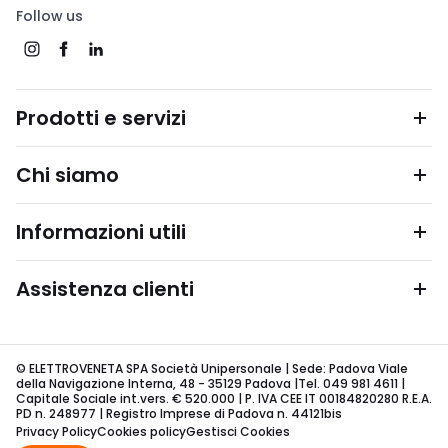
Follow us
Prodotti e servizi
Chi siamo
Informazioni utili
Assistenza clienti
© ELETTROVENETA SPA Società Unipersonale | Sede: Padova Viale
della Navigazione Interna, 48 - 35129 Padova |Tel. 049 981 4611 |
Capitale Sociale int.vers. € 520.000 | P. IVA CEE IT 00184820280 R.E.A.
PD n. 248977 | Registro Imprese di Padova n. 44121bis
Privacy Policy
Cookies policy
Gestisci Cookies