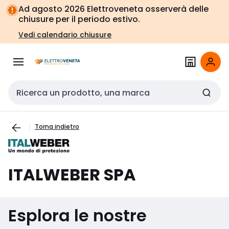
Vai alla
Vai
Ad agosto 2026 Elettroveneta osserverà delle
navigazione
alla
chiusure per il periodo estivo.
pagina
Vedi calendario chiusure
Cerca input
Torna indietro
ITALWEBER SPA
Esplora le nostre