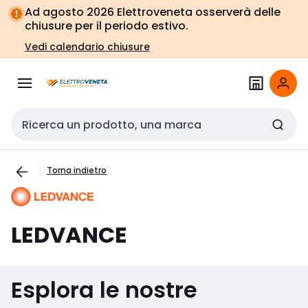
Vai alla
Vai
Ad agosto 2026 Elettroveneta osserverà delle
navigazione
alla
chiusure per il periodo estivo.
pagina
Vedi calendario chiusure
Cerca input
Torna indietro
LEDVANCE
Esplora le nostre