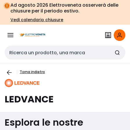
Vai alla
Vai
Ad agosto 2026 Elettroveneta osserverà delle
navigazione
alla
chiusure per il periodo estivo.
pagina
Vedi calendario chiusure
Cerca input
Torna indietro
LEDVANCE
Esplora le nostre