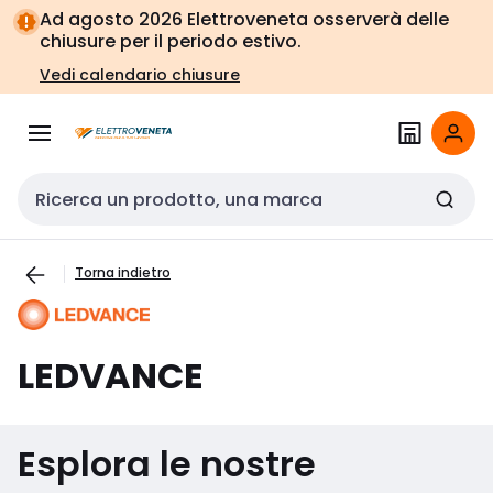
Vai alla
Vai
Ad agosto 2026 Elettroveneta osserverà delle
navigazione
alla
chiusure per il periodo estivo.
pagina
Vedi calendario chiusure
Cerca input
Torna indietro
LEDVANCE
Esplora le nostre