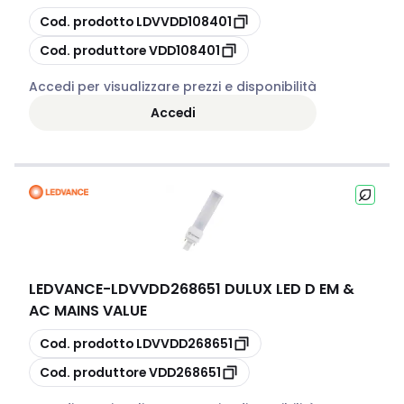
copia
Cod. prodotto
LDVVDD108401
copia
Cod. produttore
VDD108401
Accedi per visualizzare prezzi e disponibilità
Accedi
LEDVANCE
-
LDVVDD268651 DULUX LED D EM &
AC MAINS VALUE
copia
Cod. prodotto
LDVVDD268651
copia
Cod. produttore
VDD268651