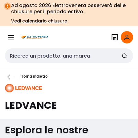
Vai alla
Vai
Ad agosto 2026 Elettroveneta osserverà delle
navigazione
alla
chiusure per il periodo estivo.
pagina
Vedi calendario chiusure
Cerca input
Torna indietro
LEDVANCE
Esplora le nostre