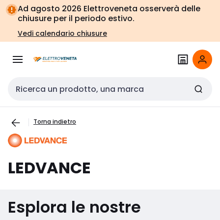
Vai alla
Vai
Ad agosto 2026 Elettroveneta osserverà delle
navigazione
alla
chiusure per il periodo estivo.
pagina
Vedi calendario chiusure
Cerca input
Torna indietro
LEDVANCE
Esplora le nostre