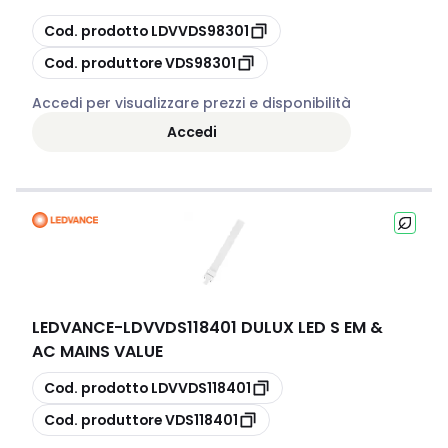
copia
Cod. prodotto
LDVVDS98301
copia
Cod. produttore
VDS98301
Accedi per visualizzare prezzi e disponibilità
Accedi
LEDVANCE
-
LDVVDS118401 DULUX LED S EM &
AC MAINS VALUE
copia
Cod. prodotto
LDVVDS118401
copia
Cod. produttore
VDS118401