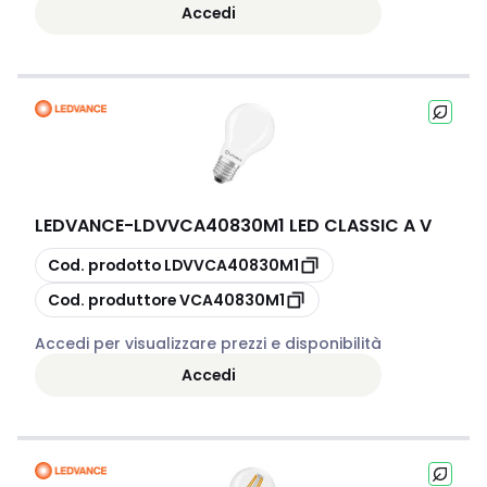
Accedi
LEDVANCE
-
LDVVCA40830M1 LED CLASSIC A V
copia
Cod. prodotto
LDVVCA40830M1
copia
Cod. produttore
VCA40830M1
Accedi per visualizzare prezzi e disponibilità
Accedi