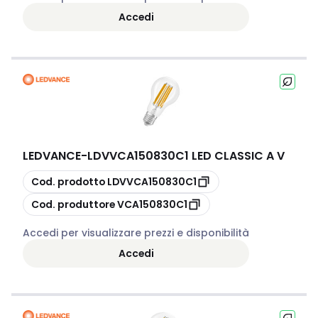
Accedi
LEDVANCE
-
LDVVCA150830C1 LED CLASSIC A V
copia
Cod. prodotto
LDVVCA150830C1
copia
Cod. produttore
VCA150830C1
Accedi per visualizzare prezzi e disponibilità
Accedi