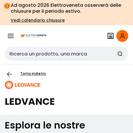
Vai alla
Vai
Ad agosto 2026 Elettroveneta osserverà delle
navigazione
alla
chiusure per il periodo estivo.
pagina
Vedi calendario chiusure
Cerca input
Torna indietro
LEDVANCE
Esplora le nostre