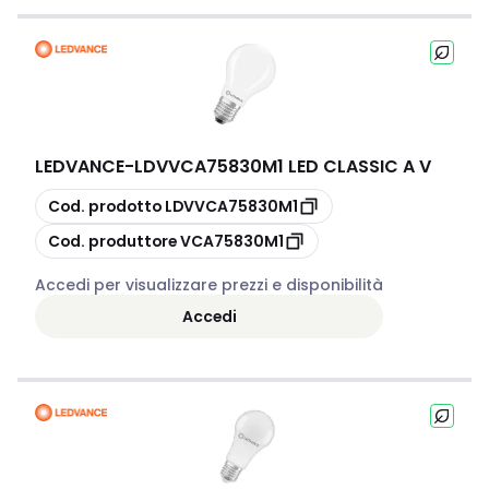
LEDVANCE
-
LDVVCA75830M1 LED CLASSIC A V
copia
Cod. prodotto
LDVVCA75830M1
copia
Cod. produttore
VCA75830M1
Accedi per visualizzare prezzi e disponibilità
Accedi