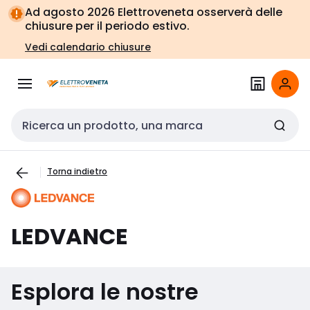
Vai alla
Vai
Ad agosto 2026 Elettroveneta osserverà delle
navigazione
alla
chiusure per il periodo estivo.
pagina
Vedi calendario chiusure
Cerca input
Torna indietro
LEDVANCE
Esplora le nostre