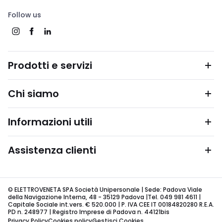
Follow us
Prodotti e servizi
Chi siamo
Informazioni utili
Assistenza clienti
© ELETTROVENETA SPA Società Unipersonale | Sede: Padova Viale
della Navigazione Interna, 48 - 35129 Padova |Tel. 049 981 4611 |
Capitale Sociale int.vers. € 520.000 | P. IVA CEE IT 00184820280 R.E.A.
PD n. 248977 | Registro Imprese di Padova n. 44121bis
Privacy Policy
Cookies policy
Gestisci Cookies