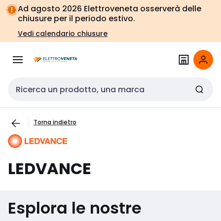
Vai alla
Vai
Ad agosto 2026 Elettroveneta osserverà delle
navigazione
alla
chiusure per il periodo estivo.
pagina
Vedi calendario chiusure
Cerca input
Torna indietro
LEDVANCE
Esplora le nostre