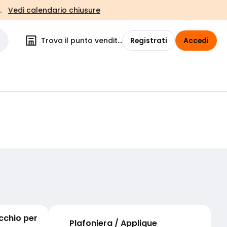
.
Vedi calendario chiusure
Trova il punto vendita
Registrati
Accedi
cchio per
Plafoniera / Applique