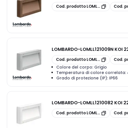
copia
copia
Cod. prodotto
LOMLL121011N
Cod. p
LOMBARDO
-
LOMLL121009N KOI 2
copia
copia
Cod. prodotto
LOMLL121009N
Cod. p
Colore del corpo:
Grigio
Temperatura di colore correlata:
Grado di protezione (IP):
IP66
LOMBARDO
-
LOMLL1210082 KOI 2
copia
copia
Cod. prodotto
LOMLL1210082
Cod. p