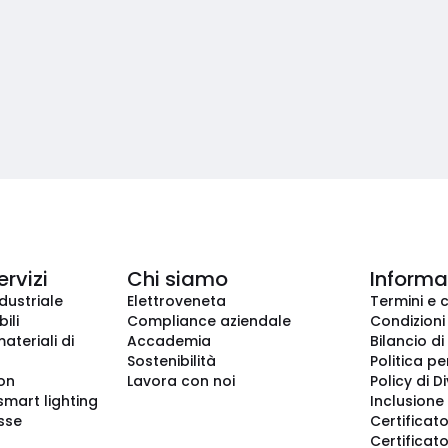
ervizi
Chi siamo
Informaz
dustriale
Elettroveneta
Termini e 
ili
Compliance aziendale
Condizioni
ateriali di
Accademia
Bilancio di
Sostenibilità
Politica pe
ion
Lavora con noi
Policy di D
smart lighting
Inclusione 
sse
Certificato
Certificato