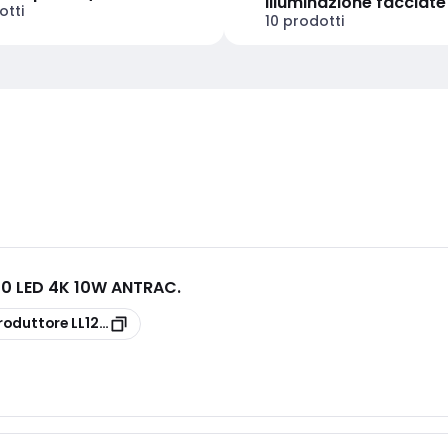
illuminazione facciate
otti
10 prodotti
20 LED 4K 10W ANTRAC.
roduttore
LL121010N