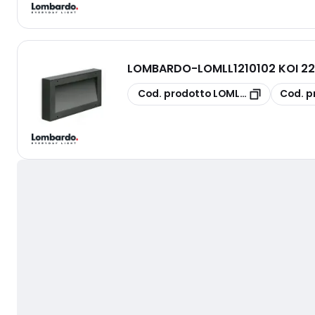
LOMBARDO
-
LOMLL1210102 KOI 22
copia
copia
Cod. prodotto
LOMLL1210102
Cod. p