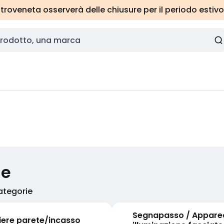
roveneta osserverà delle chiusure per il periodo estivo
ie
categorie
Segnapasso / Appare
iere parete/incasso