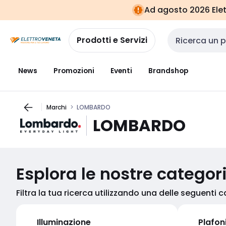
Vai alla
Vai
Ad agosto 2026 Elett
navigazione
alla
pagina
Prodotti e Servizi
Cerca input
News
Promozioni
Eventi
Brandshop
Marchi
LOMBARDO
LOMBARDO
Esplora le nostre categor
Filtra la tua ricerca utilizzando una delle seguenti 
Illuminazione
Plafon