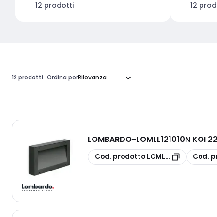
12 prodotti
12 prod
12 prodotti
Ordina per
LOMBARDO
-
LOMLL121010N KOI 2
copia
copia
Cod. prodotto
LOMLL121010N
Cod. p