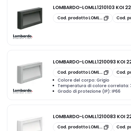
LOMBARDO
-
LOMLL1210103 KOI 2
copia
copia
Cod. prodotto
LOMLL1210103
Cod. p
LOMBARDO
-
LOMLL1210093 KOI 2
copia
copia
Cod. prodotto
LOMLL1210093
Cod. p
Colore del corpo:
Grigio
Temperatura di colore correlata:
Grado di protezione (IP):
IP66
LOMBARDO
-
LOMLL1210083 KOI 2
copia
copia
Cod. prodotto
LOMLL1210083
Cod. p