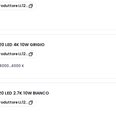
roduttore
LL121011N
20 LED 4K 10W GRIGIO
roduttore
LL121009N
4000...4000 K
20 LED 2.7K 10W BIANCO
roduttore
LL1210082