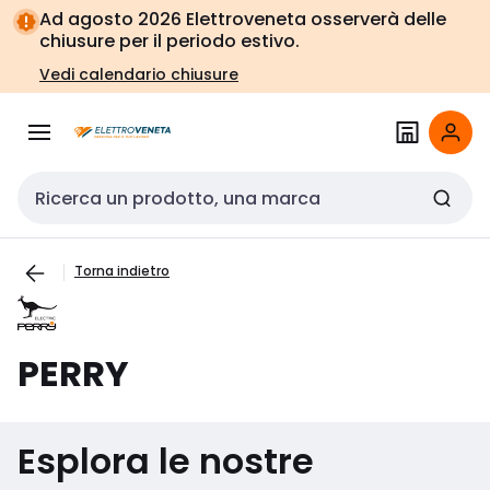
Vai alla
Vai
Ad agosto 2026 Elettroveneta osserverà delle
navigazione
alla
chiusure per il periodo estivo.
pagina
Vedi calendario chiusure
Cerca input
Torna indietro
PERRY
Esplora le nostre