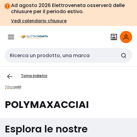
Vai alla
Vai
Ad agosto 2026 Elettroveneta osserverà delle
navigazione
alla
chiusure per il periodo estivo.
pagina
Vedi calendario chiusure
Cerca input
Torna indietro
POLYMAXACCIAI
Esplora le nostre