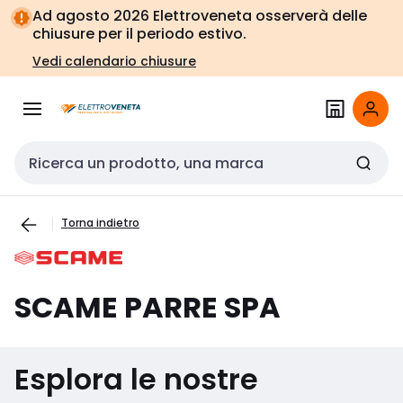
Vai alla
Vai
Ad agosto 2026 Elettroveneta osserverà delle
navigazione
alla
chiusure per il periodo estivo.
pagina
Vedi calendario chiusure
Cerca input
Torna indietro
SCAME PARRE SPA
Esplora le nostre