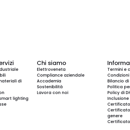
ervizi
Chi siamo
Informaz
dustriale
Elettroveneta
Termini e 
ili
Compliance aziendale
Condizioni
ateriali di
Accademia
Bilancio di
Sostenibilità
Politica pe
ion
Lavora con noi
Policy di D
smart lighting
Inclusione 
sse
Certificato
Certificato
genere
Certificat