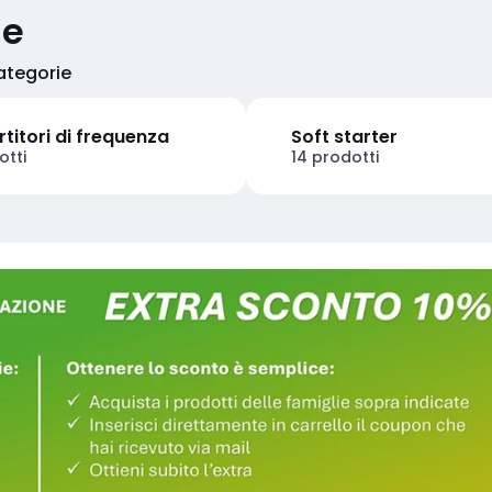
ie
categorie
titori di frequenza
Soft starter
otti
14 prodotti