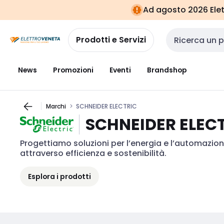
Vai alla
Vai
Ad agosto 2026 Elett
navigazione
alla
pagina
Prodotti e Servizi
Cerca input
News
Promozioni
Eventi
Brandshop
Marchi
SCHNEIDER ELECTRIC
SCHNEIDER ELEC
Progettiamo soluzioni per l’energia e l’automazion
attraverso efficienza e sostenibilità.
Esplora i prodotti