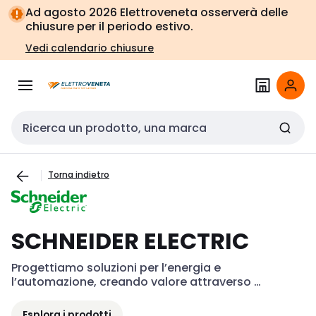
Vai alla
Vai
Ad agosto 2026 Elettroveneta osserverà delle
navigazione
alla
chiusure per il periodo estivo.
pagina
Vedi calendario chiusure
Cerca input
Torna indietro
SCHNEIDER ELECTRIC
Progettiamo soluzioni per l’energia e 
l’automazione, creando valore attraverso 
efficienza e sostenibilità.
Esplora i prodotti