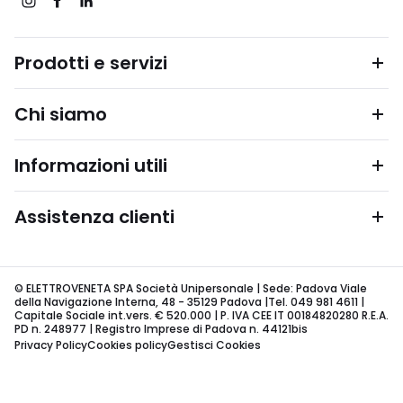
Prodotti e servizi
Chi siamo
Informazioni utili
Assistenza clienti
© ELETTROVENETA SPA Società Unipersonale | Sede: Padova Viale
della Navigazione Interna, 48 - 35129 Padova |Tel. 049 981 4611 |
Capitale Sociale int.vers. € 520.000 | P. IVA CEE IT 00184820280 R.E.A.
PD n. 248977 | Registro Imprese di Padova n. 44121bis
Privacy Policy
Cookies policy
Gestisci Cookies