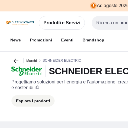
Vai alla
Vai
Ad agosto 2026 
navigazione
alla
pagina
Prodotti e Servizi
Cerca input
News
Promozioni
Eventi
Brandshop
SCHNEIDER ELECTRIC
Marchi
SCHNEIDER ELEC
Progettiamo soluzioni per l’energia e l’automazione, crean
e sostenibilità.
Esplora i prodotti