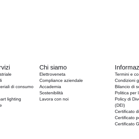
vizi
Chi siamo
Informazi
triale
Elettroveneta
Termini e co
i
Compliance aziendale
Condizioni g
eriali di consumo
Accademia
Bilancio di s
Sostenibilità
Politica per 
art lighting
Lavora con noi
Policy di Div
e
(DEI)
Certificato d
Certificato p
Certificato 