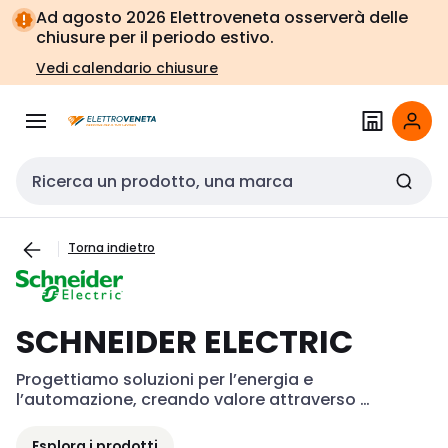
Vai alla
Vai
Ad agosto 2026 Elettroveneta osserverà delle
navigazione
alla
chiusure per il periodo estivo.
pagina
Vedi calendario chiusure
Cerca input
Torna indietro
SCHNEIDER ELECTRIC
Progettiamo soluzioni per l’energia e 
l’automazione, creando valore attraverso 
efficienza e sostenibilità.
Esplora i prodotti