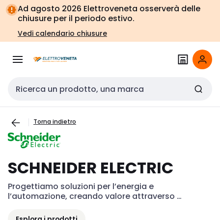
Vai alla
Vai
Ad agosto 2026 Elettroveneta osserverà delle
navigazione
alla
chiusure per il periodo estivo.
pagina
Vedi calendario chiusure
Cerca input
Torna indietro
SCHNEIDER ELECTRIC
Progettiamo soluzioni per l’energia e 
l’automazione, creando valore attraverso 
efficienza e sostenibilità.
Esplora i prodotti