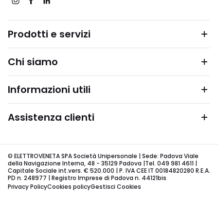
Prodotti e servizi
Chi siamo
Informazioni utili
Assistenza clienti
© ELETTROVENETA SPA Società Unipersonale | Sede: Padova Viale
della Navigazione Interna, 48 - 35129 Padova |Tel. 049 981 4611 |
Capitale Sociale int.vers. € 520.000 | P. IVA CEE IT 00184820280 R.E.A.
PD n. 248977 | Registro Imprese di Padova n. 44121bis
Privacy Policy
Cookies policy
Gestisci Cookies