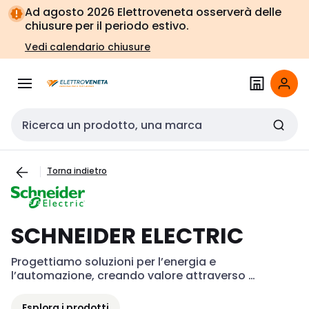
Vai alla
Vai
Ad agosto 2026 Elettroveneta osserverà delle
navigazione
alla
chiusure per il periodo estivo.
pagina
Vedi calendario chiusure
Cerca input
Torna indietro
SCHNEIDER ELECTRIC
Progettiamo soluzioni per l’energia e 
l’automazione, creando valore attraverso 
efficienza e sostenibilità.
Esplora i prodotti