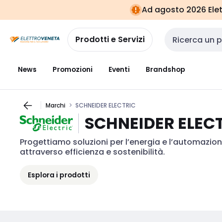
Vai alla
Vai
Ad agosto 2026 Elett
navigazione
alla
pagina
Prodotti e Servizi
Cerca input
News
Promozioni
Eventi
Brandshop
Marchi
SCHNEIDER ELECTRIC
SCHNEIDER ELEC
Progettiamo soluzioni per l’energia e l’automazion
attraverso efficienza e sostenibilità.
Esplora i prodotti