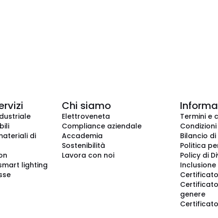
ervizi
Chi siamo
Informaz
dustriale
Elettroveneta
Termini e 
ili
Compliance aziendale
Condizioni
ateriali di
Accademia
Bilancio di
Sostenibilità
Politica pe
ion
Lavora con noi
Policy di D
smart lighting
Inclusione 
sse
Certificato
Certificato
genere
Certificat