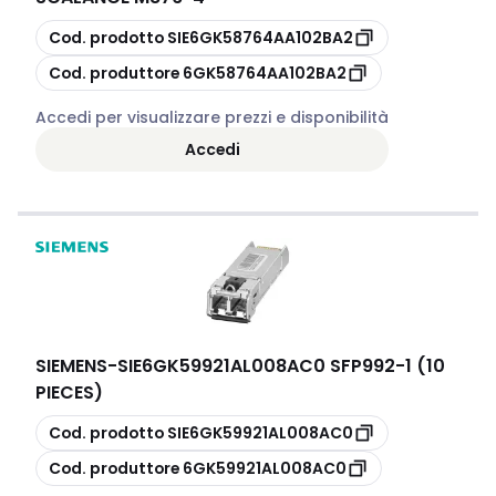
copia
Cod. prodotto
SIE6GK58764AA102BA2
copia
Cod. produttore
6GK58764AA102BA2
Accedi per visualizzare prezzi e disponibilità
Accedi
SIEMENS
-
SIE6GK59921AL008AC0 SFP992-1 (10
PIECES)
copia
Cod. prodotto
SIE6GK59921AL008AC0
copia
Cod. produttore
6GK59921AL008AC0