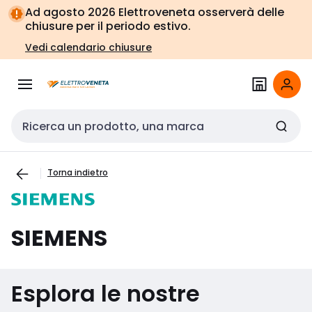
Vai alla
Vai
Ad agosto 2026 Elettroveneta osserverà delle
navigazione
alla
chiusure per il periodo estivo.
pagina
Vedi calendario chiusure
Cerca input
Torna indietro
SIEMENS
Esplora le nostre