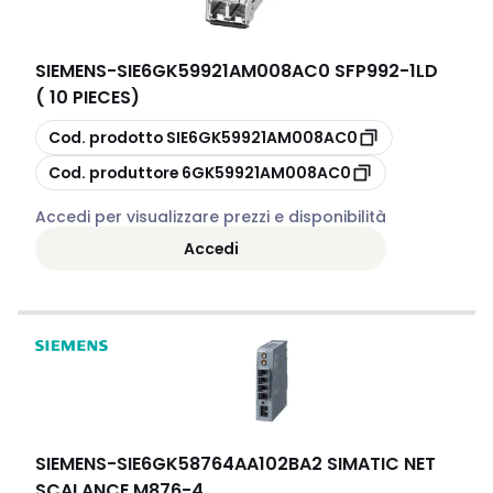
SIEMENS
-
SIE6GK59921AM008AC0 SFP992-1LD
( 10 PIECES)
copia
Cod. prodotto
SIE6GK59921AM008AC0
copia
Cod. produttore
6GK59921AM008AC0
Accedi per visualizzare prezzi e disponibilità
Accedi
SIEMENS
-
SIE6GK58764AA102BA2 SIMATIC NET
SCALANCE M876-4