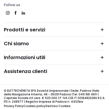
Follow us
Prodotti e servizi
Chi siamo
Informazioni utili
Assistenza clienti
© ELETTROVENETA SPA Società Unipersonale | Sede: Padova Viale
della Navigazione Interna, 48 - 35129 Padova |Tel. 049 981 4611 |
Capitale Sociale int.vers. € 520.000 | P. IVA CEE IT 00184820280 R.E.A.
PD n. 248977 | Registro Imprese di Padova n. 44121bis
Privacy Policy
Cookies policy
Gestisci Cookies