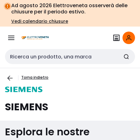
Vai alla
Vai
Ad agosto 2026 Elettroveneta osserverà delle
navigazione
alla
chiusure per il periodo estivo.
pagina
Vedi calendario chiusure
Cerca input
Torna indietro
SIEMENS
Esplora le nostre