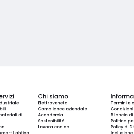
ervizi
Chi siamo
Informaz
dustriale
Elettroveneta
Termini e 
ili
Compliance aziendale
Condizioni
ateriali di
Accademia
Bilancio di
Sostenibilità
Politica pe
ion
Lavora con noi
Policy di D
smart lighting
Inclusione 