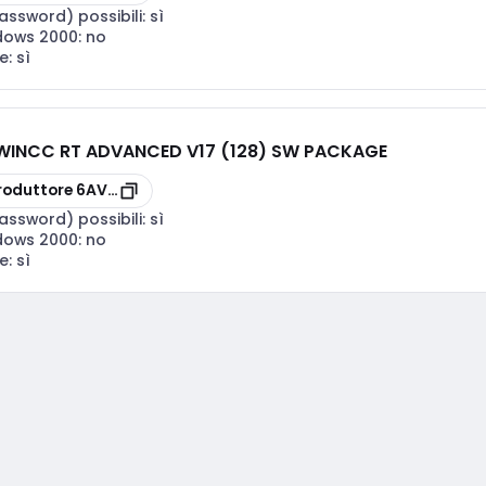
assword) possibili:
sì
ndows 2000:
no
e:
sì
WINCC RT ADVANCED V17 (128) SW PACKAGE
AA0
roduttore
6AV21142BA070AA0
assword) possibili:
sì
ndows 2000:
no
e:
sì