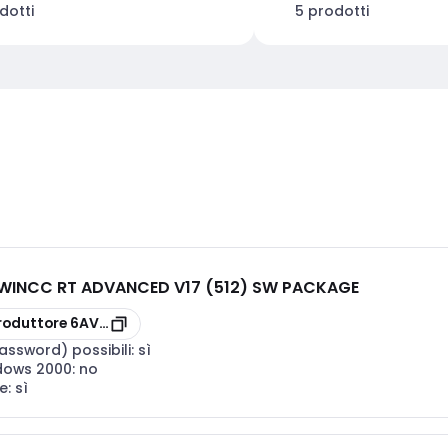
dotti
5 prodotti
WINCC RT ADVANCED V17 (512) SW PACKAGE
AA0
roduttore
6AV21142DA070AA0
assword) possibili:
sì
ndows 2000:
no
e:
sì