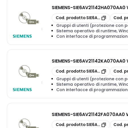
SIEMENS
-
SIE6AV21142HA070AA0 
copia
copia
Cod. prodotto
SIE6AV21142HA070
Cod. p
Gruppi di utenti (protezione con p
Sistema operativo di runtime, Wi
Con interfacce di programmazion
SIEMENS
-
SIE6AV21142KA070AA0 
copia
copia
Cod. prodotto
SIE6AV21142KA070
Cod. p
Gruppi di utenti (protezione con p
Sistema operativo di runtime, Wi
Con interfacce di programmazion
SIEMENS
-
SIE6AV21142FA070AA0 
copia
copia
Cod. prodotto
SIE6AV21142FA070
Cod. p