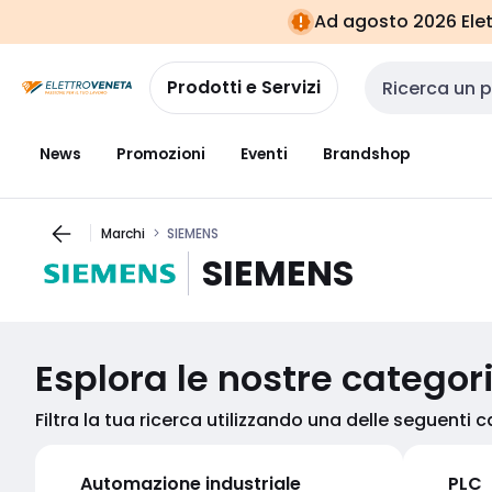
Vai alla
Vai
Ad agosto 2026 Elett
navigazione
alla
pagina
Prodotti e Servizi
Cerca input
News
Promozioni
Eventi
Brandshop
Marchi
SIEMENS
SIEMENS
Esplora le nostre categor
Filtra la tua ricerca utilizzando una delle seguenti 
Automazione industriale
PLC