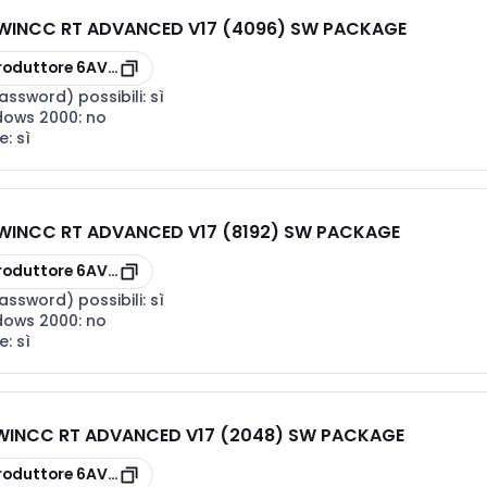
WINCC RT ADVANCED V17 (4096) SW PACKAGE
AA0
roduttore
6AV21142HA070AA0
assword) possibili:
sì
ndows 2000:
no
e:
sì
WINCC RT ADVANCED V17 (8192) SW PACKAGE
AA0
roduttore
6AV21142KA070AA0
assword) possibili:
sì
ndows 2000:
no
e:
sì
WINCC RT ADVANCED V17 (2048) SW PACKAGE
AA0
roduttore
6AV21142FA070AA0