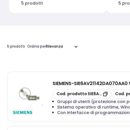
5 prodotti
5 pro
5 prodotti
Ordina per
SIEMENS
-
SIE6AV21142DA070AA0 
copia
copia
Cod. prodotto
SIE6AV21142DA070
Cod. p
Gruppi di utenti (protezione con p
Sistema operativo di runtime, Wi
Con interfacce di programmazion