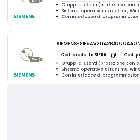
Gruppi di utenti (protezione con p
Sistema operativo di runtime, Wi
Con interfacce di programmazion
SIEMENS
-
SIE6AV21142BA070AA0 
copia
copia
Cod. prodotto
SIE6AV21142BA070
Cod. p
Gruppi di utenti (protezione con p
Sistema operativo di runtime, Wi
Con interfacce di programmazion