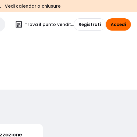
.
Vedi calendario chiusure
Trova il punto vendita
Registrati
Accedi
izzazione