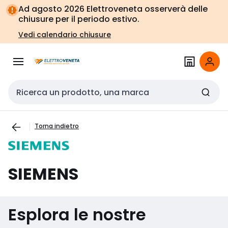
Vai alla
Vai
Ad agosto 2026 Elettroveneta osserverà delle
navigazione
alla
chiusure per il periodo estivo.
pagina
Vedi calendario chiusure
Cerca input
Torna indietro
SIEMENS
Esplora le nostre