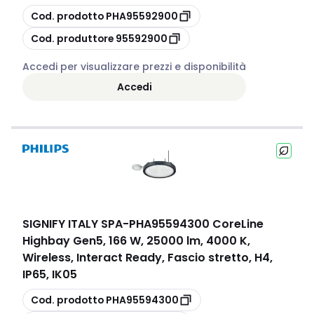
copia
Cod. prodotto
PHA95592900
copia
Cod. produttore
95592900
Accedi per visualizzare prezzi e disponibilità
Accedi
SIGNIFY ITALY SPA
-
PHA95594300 CoreLine
Highbay Gen5, 166 W, 25000 lm, 4000 K,
Wireless, Interact Ready, Fascio stretto, H4,
IP65, IK05
copia
Cod. prodotto
PHA95594300