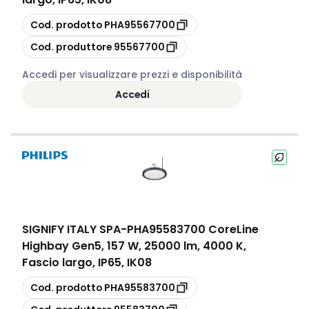
copia
Cod. prodotto
PHA95567700
copia
Cod. produttore
95567700
Accedi per visualizzare prezzi e disponibilità
Accedi
SIGNIFY ITALY SPA
-
PHA95583700 CoreLine
Highbay Gen5, 157 W, 25000 lm, 4000 K,
Fascio largo, IP65, IK08
copia
Cod. prodotto
PHA95583700
copia