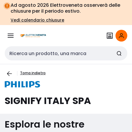
Vai alla
Vai
Ad agosto 2026 Elettroveneta osserverà delle
navigazione
alla
chiusure per il periodo estivo.
pagina
Vedi calendario chiusure
Cerca input
Torna indietro
SIGNIFY ITALY SPA
Esplora le nostre