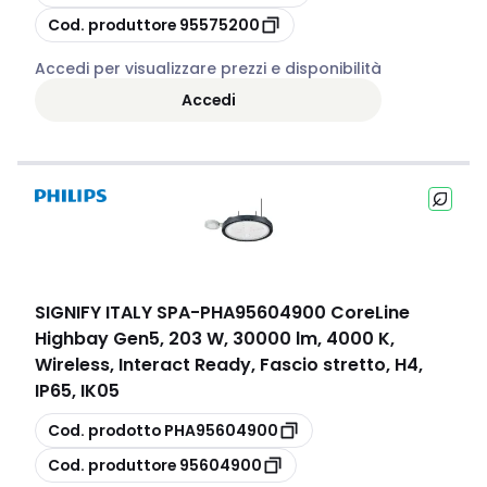
copia
Cod. produttore
95575200
Accedi per visualizzare prezzi e disponibilità
Accedi
SIGNIFY ITALY SPA
-
PHA95604900 CoreLine
Highbay Gen5, 203 W, 30000 lm, 4000 K,
Wireless, Interact Ready, Fascio stretto, H4,
IP65, IK05
copia
Cod. prodotto
PHA95604900
copia
Cod. produttore
95604900