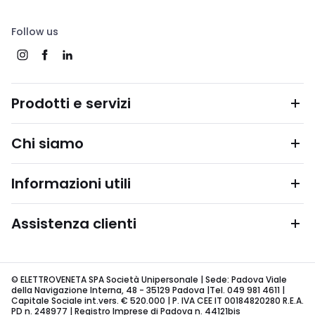
Follow us
Prodotti e servizi
Chi siamo
Informazioni utili
Assistenza clienti
© ELETTROVENETA SPA Società Unipersonale | Sede: Padova Viale
della Navigazione Interna, 48 - 35129 Padova |Tel. 049 981 4611 |
Capitale Sociale int.vers. € 520.000 | P. IVA CEE IT 00184820280 R.E.A.
PD n. 248977 | Registro Imprese di Padova n. 44121bis