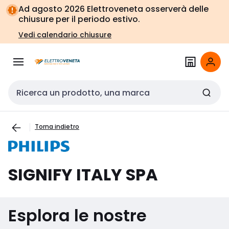
Vai alla
Vai
Ad agosto 2026 Elettroveneta osserverà delle
navigazione
alla
chiusure per il periodo estivo.
pagina
Vedi calendario chiusure
Cerca input
Torna indietro
SIGNIFY ITALY SPA
Esplora le nostre