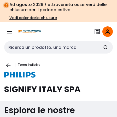
Vai alla
Vai
Ad agosto 2026 Elettroveneta osserverà delle
navigazione
alla
chiusure per il periodo estivo.
pagina
Vedi calendario chiusure
Cerca input
Torna indietro
SIGNIFY ITALY SPA
Esplora le nostre