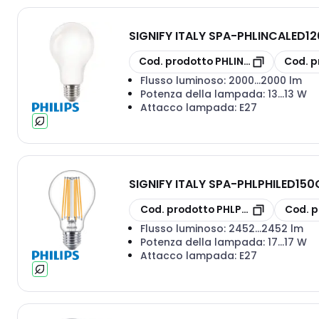
SIGNIFY ITALY SPA
-
PHLINCALED120
copia
copia
Cod. prodotto
PHLINCALED120G2
Cod. p
Flusso luminoso:
2000...2000 lm
Potenza della lampada:
13...13 W
Attacco lampada:
E27
SIGNIFY ITALY SPA
-
PHLPHILED150G
copia
copia
Cod. prodotto
PHLPHILED150G2
Cod. p
Flusso luminoso:
2452...2452 lm
Potenza della lampada:
17...17 W
Attacco lampada:
E27