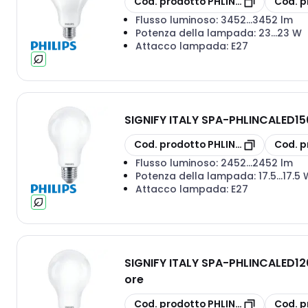
Cod. prodotto
PHLINCALED200G2
Cod. p
Flusso luminoso:
3452...3452 lm
Potenza della lampada:
23...23 W
Attacco lampada:
E27
SIGNIFY ITALY SPA
-
PHLINCALED150
copia
copia
Cod. prodotto
PHLINCALED150G2
Cod. p
Flusso luminoso:
2452...2452 lm
Potenza della lampada:
17.5...17.5
Attacco lampada:
E27
SIGNIFY ITALY SPA
-
PHLINCALED120
ore
copia
copia
Cod. prodotto
PHLINCALED120865
Cod. p