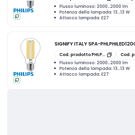
Flusso luminoso:
2000...2000 lm
Potenza della lampada:
13...13 W
Attacco lampada:
E27
SIGNIFY ITALY SPA
-
PHLPHILED120G
copia
copia
Cod. prodotto
PHLPHILED120G2
Cod. p
Flusso luminoso:
2000...2000 lm
Potenza della lampada:
13...13 W
Attacco lampada:
E27