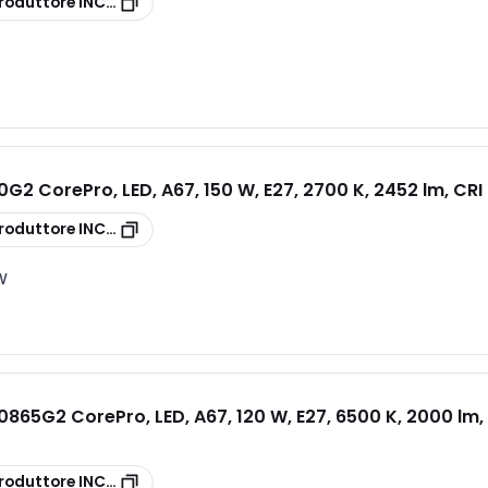
roduttore
INCALED200G2
G2 CorePro, LED, A67, 150 W, E27, 2700 K, 2452 lm, CRI
roduttore
INCALED150G2
 W
865G2 CorePro, LED, A67, 120 W, E27, 6500 K, 2000 lm, 
G2
roduttore
INCALED120865G2