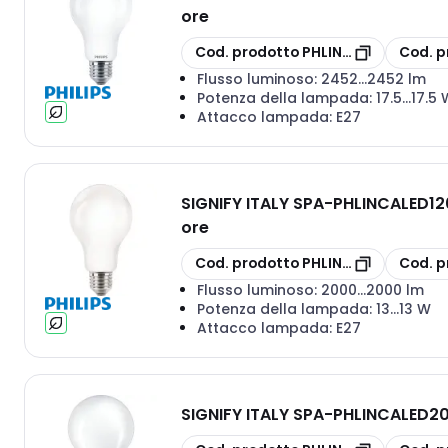
ore
copia
copia
Cod. prodotto
PHLINCALED150865
Cod. p
Flusso luminoso:
2452...2452 lm
Potenza della lampada:
17.5...17.5
Attacco lampada:
E27
SIGNIFY ITALY SPA
-
PHLINCALED120
ore
copia
copia
Cod. prodotto
PHLINCALED120840
Cod. p
Flusso luminoso:
2000...2000 lm
Potenza della lampada:
13...13 W
Attacco lampada:
E27
SIGNIFY ITALY SPA
-
PHLINCALED200
copia
copia