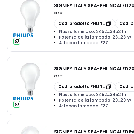
SIGNIFY ITALY SPA
-
PHLINCALED200
ore
copia
copia
Cod. prodotto
PHLINCALED200865
Cod. p
Flusso luminoso:
3452...3452 lm
Potenza della lampada:
23...23 W
Attacco lampada:
E27
SIGNIFY ITALY SPA
-
PHLINCALED200
ore
copia
copia
Cod. prodotto
PHLINCALED200840
Cod. p
Flusso luminoso:
3452...3452 lm
Potenza della lampada:
23...23 W
Attacco lampada:
E27
SIGNIFY ITALY SPA
-
PHLINCALED150