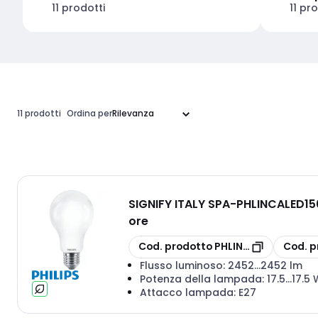
11 prodotti
11 pr
11 prodotti
Ordina per
SIGNIFY ITALY SPA
-
PHLINCALED150
ore
copia
copia
Cod. prodotto
PHLINCALED150840
Cod. p
Flusso luminoso:
2452...2452 lm
Potenza della lampada:
17.5...17.5
Attacco lampada:
E27