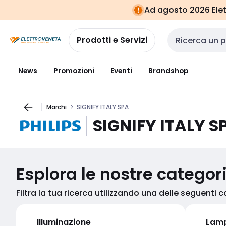
Vai alla
Vai
Ad agosto 2026 Elett
navigazione
alla
pagina
Prodotti e Servizi
Cerca input
News
Promozioni
Eventi
Brandshop
Marchi
SIGNIFY ITALY SPA
SIGNIFY ITALY S
Esplora le nostre categor
Filtra la tua ricerca utilizzando una delle seguenti 
Illuminazione
Lamp