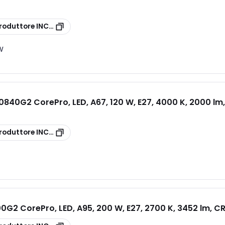
G2
roduttore
INCALED150865G2
 W
840G2 CorePro, LED, A67, 120 W, E27, 4000 K, 2000 lm,
G2
roduttore
INCALED120840G2
G2 CorePro, LED, A95, 200 W, E27, 2700 K, 3452 lm, CR