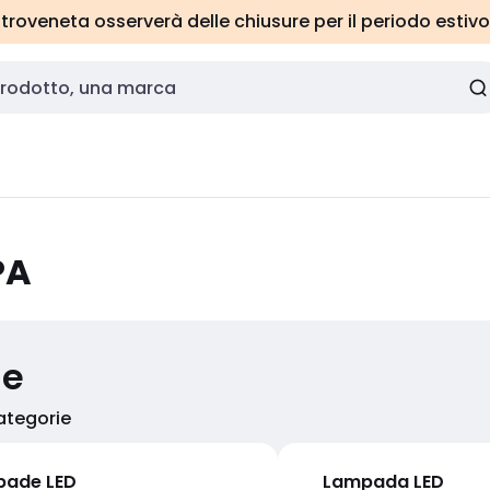
roveneta osserverà delle chiusure per il periodo estivo
PA
ie
categorie
ade LED
Lampada LED