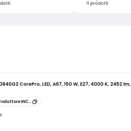
odotti
11 prodotti
840G2 CorePro, LED, A67, 150 W, E27, 4000 K, 2452 lm,
G2
roduttore
INCALED150840G2
 W