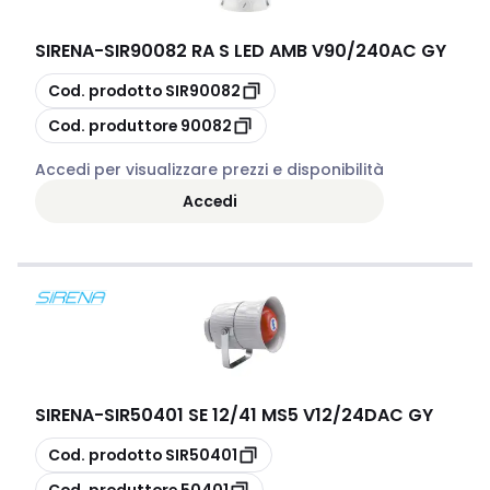
SIRENA
-
SIR90082 RA S LED AMB V90/240AC GY
copia
Cod. prodotto
SIR90082
copia
Cod. produttore
90082
Accedi per visualizzare prezzi e disponibilità
Accedi
SIRENA
-
SIR50401 SE 12/41 MS5 V12/24DAC GY
copia
Cod. prodotto
SIR50401
copia
Cod. produttore
50401