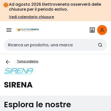
Vai alla
Vai
Ad agosto 2026 Elettroveneta osserverà delle
navigazione
alla
chiusure per il periodo estivo.
pagina
Vedi calendario chiusure
Cerca input
Torna indietro
SIRENA
Esplora le nostre