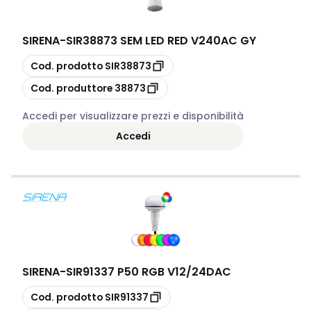
SIRENA
-
SIR38873 SEM LED RED V240AC GY
copia
Cod. prodotto
SIR38873
copia
Cod. produttore
38873
Accedi per visualizzare prezzi e disponibilità
Accedi
SIRENA
-
SIR91337 P50 RGB V12/24DAC
copia
Cod. prodotto
SIR91337