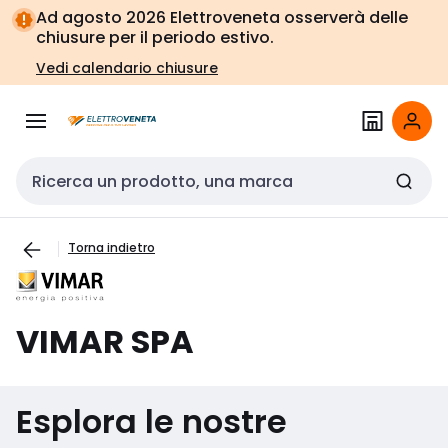
Vai alla
Vai
Ad agosto 2026 Elettroveneta osserverà delle
navigazione
alla
chiusure per il periodo estivo.
pagina
Vedi calendario chiusure
Cerca input
Torna indietro
VIMAR SPA
Esplora le nostre