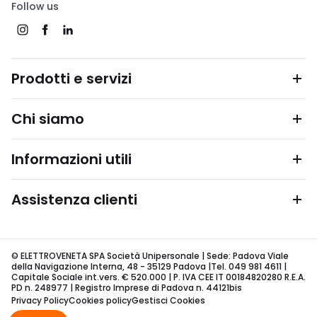
Follow us
Prodotti e servizi
Chi siamo
Informazioni utili
Assistenza clienti
© ELETTROVENETA SPA Società Unipersonale | Sede: Padova Viale
della Navigazione Interna, 48 - 35129 Padova |Tel. 049 981 4611 |
Capitale Sociale int.vers. € 520.000 | P. IVA CEE IT 00184820280 R.E.A.
PD n. 248977 | Registro Imprese di Padova n. 44121bis
Privacy Policy
Cookies policy
Gestisci Cookies