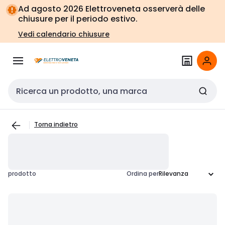
Vai alla
Vai
Ad agosto 2026 Elettroveneta osserverà delle
navigazione
alla
chiusure per il periodo estivo.
pagina
Vedi calendario chiusure
Cerca input
Torna indietro
prodotto
Ordina per