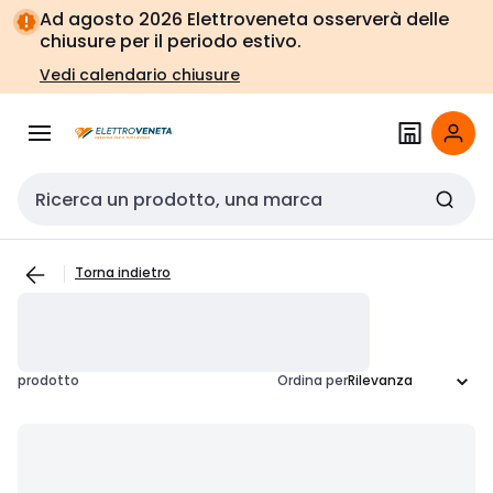
Vai alla
Vai
Ad agosto 2026 Elettroveneta osserverà delle
navigazione
alla
chiusure per il periodo estivo.
pagina
Vedi calendario chiusure
Cerca input
Torna indietro
prodotto
Ordina per