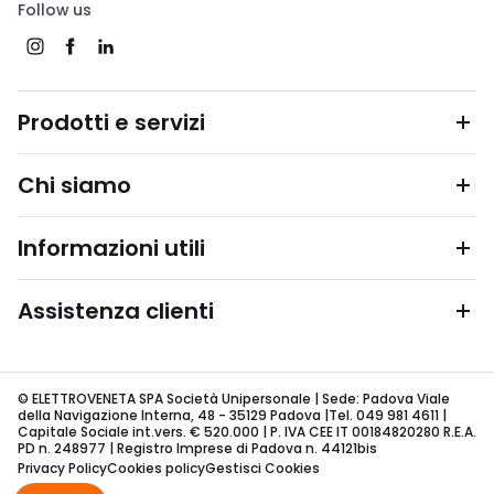
Follow us
Prodotti e servizi
Chi siamo
Informazioni utili
Assistenza clienti
© ELETTROVENETA SPA Società Unipersonale | Sede: Padova Viale
della Navigazione Interna, 48 - 35129 Padova |Tel. 049 981 4611 |
Capitale Sociale int.vers. € 520.000 | P. IVA CEE IT 00184820280 R.E.A.
PD n. 248977 | Registro Imprese di Padova n. 44121bis
Privacy Policy
Cookies policy
Gestisci Cookies