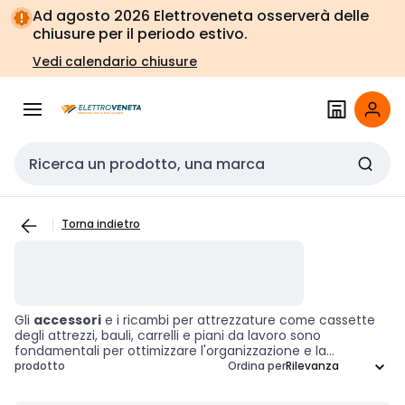
Vai alla
Vai
Ad agosto 2026 Elettroveneta osserverà delle
navigazione
alla
chiusure per il periodo estivo.
pagina
Vedi calendario chiusure
Cerca input
Torna indietro
Gli
accessori
e i ricambi per attrezzature come cassette
degli attrezzi, bauli, carrelli e piani da lavoro sono
fondamentali per ottimizzare l'organizzazione e la
funzionalità dei vostri strumenti. Questi componenti
prodotto
Ordina per
includono soluzioni pratiche come organizer per cassetti,
serrature di ricambio, ruote e altri elementi essenziali che